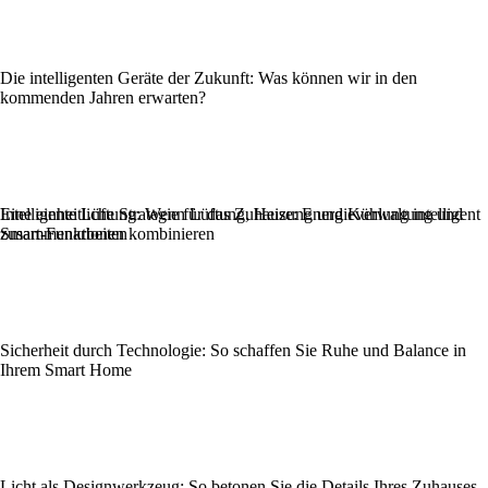
Die intelligenten Geräte der Zukunft: Was können wir in den
kommenden Jahren erwarten?
Eine einheitliche Strategie für das Zuhause: Energieverwaltung und
Intelligente Lüftung: Wenn Lüftung, Heizung und Kühlung intelligent
Smart-Funktionen kombinieren
zusammenarbeiten
Sicherheit durch Technologie: So schaffen Sie Ruhe und Balance in
Ihrem Smart Home
Licht als Designwerkzeug: So betonen Sie die Details Ihres Zuhauses