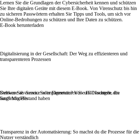
Lernen Sie die Grundlagen der Cybersicherheit kennen und schützen
Sie Ihre digitalen Geräte mit diesem E-Book. Von Virenschutz bis hin
zu sicheren Passwörtern erhalten Sie Tipps und Tools, um sich vor
Online-Bedrohungen zu schützen und Ihre Daten zu schützen.
E-Book herunterladen
Digitalisierung in der Gesellschaft: Der Weg zu effizienteren und
transparenteren Prozessen
Denken Sie voraus: So implementieren Sie IT-Lösungen, die
Software als Service oder Eigentum? Vor- und Nachteile des
langfristig Bestand haben
SaaS‑Modells
Transparenz in der Automatisierung: So machst du die Prozesse für die
Nutzer verständlich